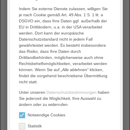
Indem Sie externe Dienste zulassen, willigen Sie
je nach Cookie gemäß Art. 49 Abs. 1 S. 1 lit. a
17. August 2020
DSGVO ein, dass Ihre Daten ggf. außerhalb der
Informationen zu personellen Veränderungen sowie
aktuelles zum Schutz- und Besuchskonzept
EU in Drittländern, u.a. in der USA verarbeitet
werden. Dort kann der europäische
Sehr geehrte Damen und Herren,
Datenschutzstandard nicht in jedem Fall
wir möchten Sie heute informieren, dass Frau Annika
gewährleistet werden. Es besteht insbesondere
Kiene, Pflegedienstleitung im Haus Salem, aktuell
das Risiko, dass Ihre Daten durch
erkrankt ist und aus eigenem Wunsch das Unternehmen
Drittlandbehörden, möglicherweise auch ohne
zum 31.08.2020 verlässt, um eine neue Tätigkeit und
Rechtsbehelfsmöglichkeiten, verarbeitet werden
Herausforderungen anzunehmen. Wir alle bedauern
können. Wenn Sie auf
„Alle ablehnen“
klicken,
diesen Entschluss von Frau Kiene sehr, hat sie doch
findet die vorgehend beschriebene Übermittlung
durch Ihre Freundlichkeit, Zugewandtheit und fachliche
nicht statt.
Kom­ petenz im zurückliegenden Jahr die Atmosphäre im
Unter unseren
Datenschutzbestimmungen
haben
Haus positiv mitgestaltet. Gleichzeitig ha­ ben wir…
Sie jederzeit die Möglichkeit, Ihre Auswahl zu
Erfahren Sie mehr
ändern oder zu widerrufen.
Notwendige Cookies
Statistik
15. Mai 2020