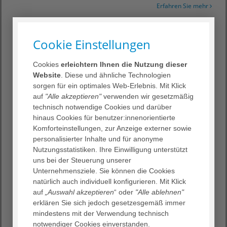
Erfahren Sie mehr
Cookie Einstellungen
18. August 2020
Einblick - Hauszeitung
Cookies
erleichtern Ihnen die Nutzung dieser
Website
. Diese und ähnliche Technologien
Liebe Leserinnen und Leser,
sorgen für ein optimales Web-Erlebnis. Mit Klick
genau wie Sie alle hatten auch wir in den letzten Wochen
auf
"Alle akzeptieren"
verwenden wir gesetzmäßig
und Monaten mit der Corona-Pandemie viel zu tun. Die
technisch notwendige Cookies und darüber
Corona-Pandemie hält uns auch weiterhin in ihrem Bann.
hinaus Cookies für benutzer:innenorientierte
Trotz der zahlreichen Einschränkungen im öffentlichen,
Komforteinstellungen, zur Anzeige externer sowie
beruflichen oder privaten Umfeld haben wir uns alle
personalisierter Inhalte und für anonyme
dafür engagiert gesund und besonnen zu bleiben. In
Nutzungsstatistiken. Ihre Einwilligung unterstützt
dieser Zeit haben wir mit vereinten
uns bei der Steuerung unserer
Unternehmensziele. Sie können die Cookies
Kräften die Qualität unserer Pflege und Betreuung
natürlich auch individuell konfigurieren. Mit Klick
gewährleistet und auch unsere kreativen Fähigkeiten
auf
„Auswahl akzeptieren
“ oder
"Alle ablehnen"
unter…
erklären Sie sich jedoch gesetzesgemäß immer
Erfahren Sie mehr
mindestens mit der Verwendung technisch
notwendiger Cookies einverstanden.